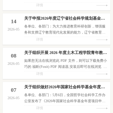
专项（以下简称法治专项）申报工作，现就有关事项
详情
公告如下一、专项目的法治专项面向教育法治建设和
教育“引进来”“走出去”的发展需要，重点资助中国教
关于申报2026年度辽宁省社会科学规划基金教育学项目的通知
14
育法治与全球教育治理领域关系教育发展全局的重要
各单位、各部门：为大力推进教育科研创新，增强服
理论和现实问题研究，为夯实教育强国建设法治基
2026-05
务和支撑辽宁教育现代化发展的能力，辽宁省教育科
础，服务教育高水平对外开放提供决策支撑。二、选
学规划领导小组办公室发布了《关于申报2026年度辽
详情
题指南申报重大项目、重点项...
宁省社会科学规划基金教育学项目的通知》，现就有
关工作通知如下，请各单位（部门）做好申报组织工
关于组织开展 2026 年度土木工程学院青年教师教学竞赛的通知
08
作。一、总体要求2026年度辽宁省社会科学规划基金
如果您无法在线浏览此 PDF 文件，则可以下载免费小
教育学项目申报工作坚持以习近平新时代中国特色社
2026-05
巧的 福昕(Foxit) PDF 阅读器,安装后即可在线浏览 或
会主义思想为指导，深入贯彻落实党的二十届四中全
下载免费的 Adobe Reader PDF 阅读器,安装后即可在
详情
会和全国教育大会精神、《教育...
线浏览 或下载此 PDF 文件
关于组织做好2026年国家社会科学基金年度项目申报工作的通知
07
各单位、各部门：5月6日，全国哲学社会科学工作办
2026-05
公室发布了《2026年国家社会科学基金年度项目申报
公告》，为了做好项目申报组织工作，现将有关工作
详情