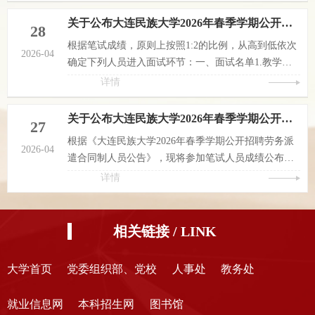
通知如下：一、2026年国家社会科学基金年度项目申
报工作以习近平新时代中国特色社会主义思想为指
关于公布大连民族大学2026年春季学期公开招聘劳务派遣合同制人员面试名单及具体安排的通知
28
导，以习近平文化思想为引领，全面贯彻落实党的二
根据笔试成绩，原则上按照1:2的比例，从高到低依次
十大和二十届历次全会精神，深入实施《中共中央关
2026-04
确定下列人员进入面试环节：一、面试名单1.教学秘
于加快构建中国特色哲学社会科学的意见》，坚持正
书（2人）于梦琳 蔡 畅2.计算机科学与工程学院实验
详情
确的政治方向、价值取向和学术导...
员（2人）闫欣然 张 赟3.设计学院实验员（2人）韩 炎
刘玉雪4.土木工程学院建筑环境与能源应用工程专业
关于公布大连民族大学2026年春季学期公开招聘劳务派遣合同制人员笔试成绩的通知
27
实验员（2人）萨其拉 宋源鑫5.土木工程学院土木工程
根据《大连民族大学2026年春季学期公开招聘劳务派
专业实验员（2人）金京文 李 铮6.物理与材料工程学
2026-04
遣合同制人员公告》，现将参加笔试人员成绩公布如
院实验员（4人）王旭婷 周 娜 邱露露 赵立会7.物理与
下：（见附件）大连民族大学人事处 大连金普新区人
详情
材料工程学院科研...
力资源服务有限公司 2026年4月27日
相关链接 / LINK
大学首页
党委组织部、党校
人事处
教务处
就业信息网
本科招生网
图书馆